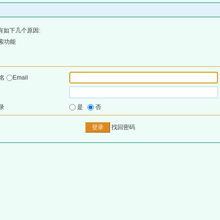
有如下几个原因:
索功能
户名
Email
录
是
否
找回密码