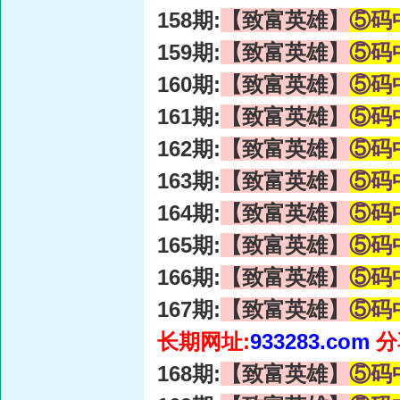
158期:
【致富英雄】
⑤码
159期:
【致富英雄】
⑤码
160期:
【致富英雄】
⑤码
161期:
【致富英雄】
⑤码
162期:
【致富英雄】
⑤码
163期:
【致富英雄】
⑤码
164期:
【致富英雄】
⑤码
165期:
【致富英雄】
⑤码
166期:
【致富英雄】
⑤码
167期:
【致富英雄】
⑤码
长期网址:
933283.com
分
168期:
【致富英雄】
⑤码