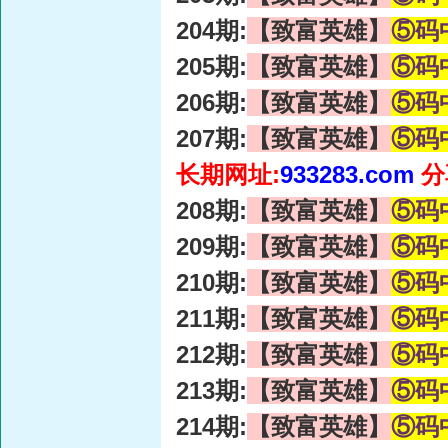
204期:
【致富英雄】
⑤码
205期:
【致富英雄】
⑤码
206期:
【致富英雄】
⑤码
207期:
【致富英雄】
⑤码
长期网址:
933283.com
分
208期:
【致富英雄】
⑤码
209期:
【致富英雄】
⑤码
210期:
【致富英雄】
⑤码
211期:
【致富英雄】
⑤码
212期:
【致富英雄】
⑤码
213期:
【致富英雄】
⑤码
214期:
【致富英雄】
⑤码