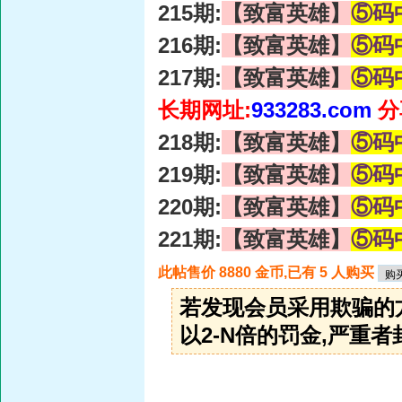
215期:
【致富英雄】
⑤码
216期:
【致富英雄】
⑤码
217期:
【致富英雄】
⑤码
长期网址:
933283.com
分
218期:
【致富英雄】
⑤码
219期:
【致富英雄】
⑤码
220期:
【致富英雄】
⑤码
221期:
【致富英雄】
⑤码
此帖售价 8880 金币,已有 5 人购买
若发现会员采用欺骗的
以2-N倍的罚金,严重者封