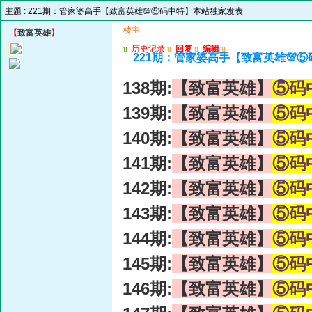
主题 :
221期：管家婆高手【致富英雄💯⑤码中特】本站独家发表
楼主
【
致富英雄
】
u
历史记录
u
回复
u
编辑
u
221期：管家婆高手【致富英雄💯
138期:
【致富英雄】
⑤码
139期:
【致富英雄】
⑤码
140期:
【致富英雄】
⑤码
141期:
【致富英雄】
⑤码
142期:
【致富英雄】
⑤码
143期:
【致富英雄】
⑤码
144期:
【致富英雄】
⑤码
145期:
【致富英雄】
⑤码
146期:
【致富英雄】
⑤码