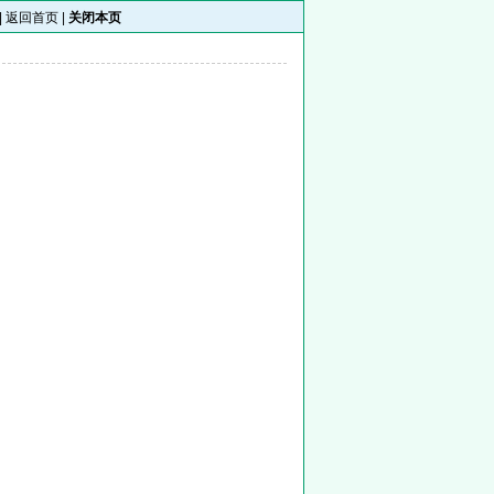
|
返回首页
|
关闭本页