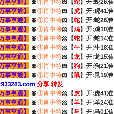
万事亨通】
🎀
①肖中特
🎀【
蛇
】开:蛇26准
万事亨通】
🎀
①肖中特
🎀【
虎
】开:虎41准
万事亨通】
🎀
①肖中特
🎀【
蛇
】开:蛇26准
万事亨通】
🎀
①肖中特
🎀【
鸡
】开:鸡10准
万事亨通】
🎀
①肖中特
🎀【
蛇
】开:蛇14准
万事亨通】
🎀
①肖中特
🎀【
牛
】开:牛18准
万事亨通】
🎀
①肖中特
🎀【
龙
】开:龙15准
万事亨通】
🎀
①肖中特
🎀【
狗
】开:狗21准
万事亨通】
🎀
①肖中特
🎀【
鼠
】开:鼠19准
:
933283.com
分享.转发
万事亨通】
🎀
①肖中特
🎀【
虎
】开:虎41准
万事亨通】
🎀
①肖中特
🎀【
羊
】开:羊24准
万事亨通】
🎀
①肖中特
🎀【
马
】开:马01准