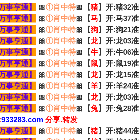
万事亨通】
🎀
①肖中特
🎀【
猪
】开:猪32准
万事亨通】
🎀
①肖中特
🎀【
马
】开:马37准
万事亨通】
🎀
①肖中特
🎀【
狗
】开:狗21准
万事亨通】
🎀
①肖中特
🎀【
龙
】开:龙03准
万事亨通】
🎀
①肖中特
🎀【
牛
】开:牛06准
万事亨通】
🎀
①肖中特
🎀【
鼠
】开:鼠19准
万事亨通】
🎀
①肖中特
🎀【
龙
】开:龙15准
万事亨通】
🎀
①肖中特
🎀【
羊
】开:羊24准
万事亨通】
🎀
①肖中特
🎀【
龙
】开:龙03准
万事亨通】
🎀
①肖中特
🎀【
兔
】开:兔28准
:
933283.com
分享.转发
万事亨通】
🎀
①肖中特
🎀【
猪
】开:猪44准