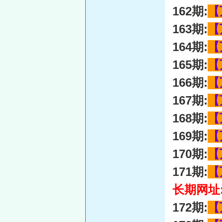
162期:
【
163期:
【
164期:
【
165期:
【
166期:
【
167期:
【
168期:
【
169期:
【
170期:
【
171期:
【
长期网址
172期:
【