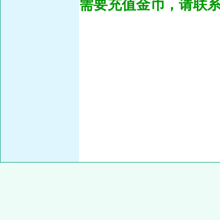
需要充值金币，请联系总管