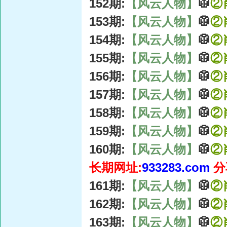
152期:
【风云人物】
🥼
②
153期:
【风云人物】
🥼
②
154期:
【风云人物】
🥼
②
155期:
【风云人物】
🥼
②
156期:
【风云人物】
🥼
②
157期:
【风云人物】
🥼
②
158期:
【风云人物】
🥼
②
159期:
【风云人物】
🥼
②
160期:
【风云人物】
🥼
②
长期网址:
933283.com
分
161期:
【风云人物】
🥼
②
162期:
【风云人物】
🥼
②
163期:
【风云人物】
🥼
②