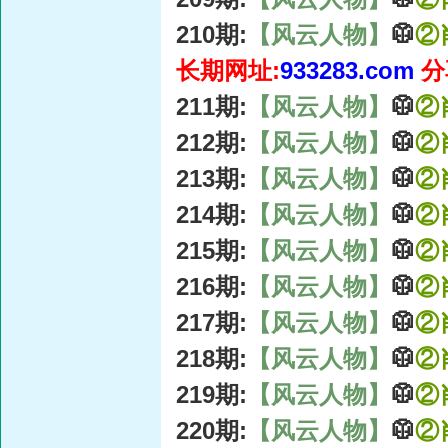
210期:
【风云人物】
🥼
②
长期网址:
933283.com
分
211期:
【风云人物】
🥼
②
212期:
【风云人物】
🥼
②
213期:
【风云人物】
🥼
②
214期:
【风云人物】
🥼
②
215期:
【风云人物】
🥼
②
216期:
【风云人物】
🥼
②
217期:
【风云人物】
🥼
②
218期:
【风云人物】
🥼
②
219期:
【风云人物】
🥼
②
220期:
【风云人物】
🥼
②